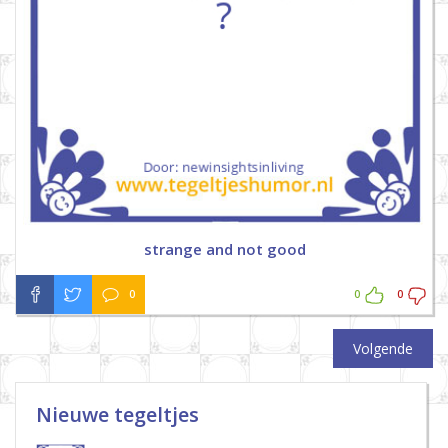
strange and not good
0
0
0
Volgende
Nieuwe tegeltjes