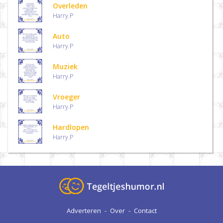
Overleden
Harry.P
Auto
Harry.P
Muziek
Harry.P
Vroeger
Harry.P
Hardlopen
Harry.P
Adverteren
-
Over
-
Contact