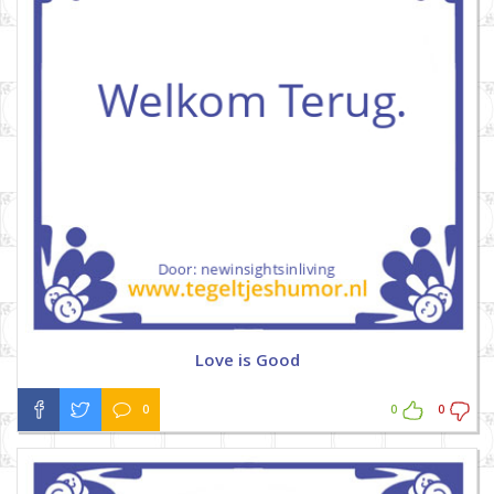
Love is Good
0
0
0