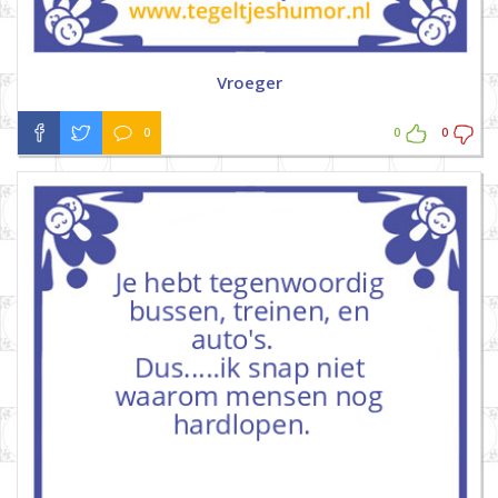
Vroeger
0
0
0