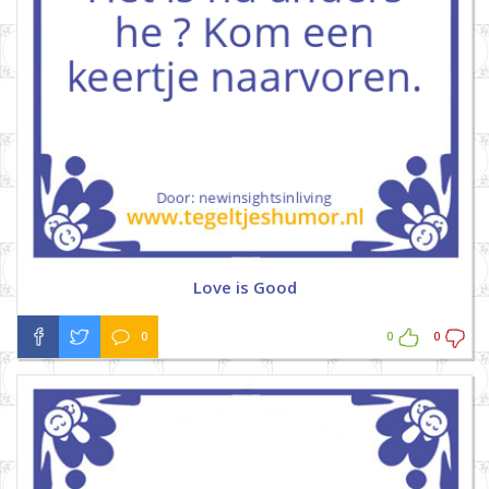
Love is Good
0
0
0