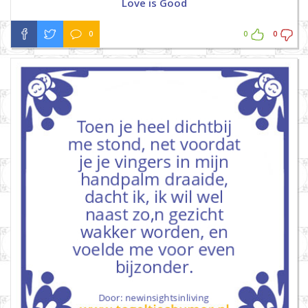
Love is Good
0
0
0