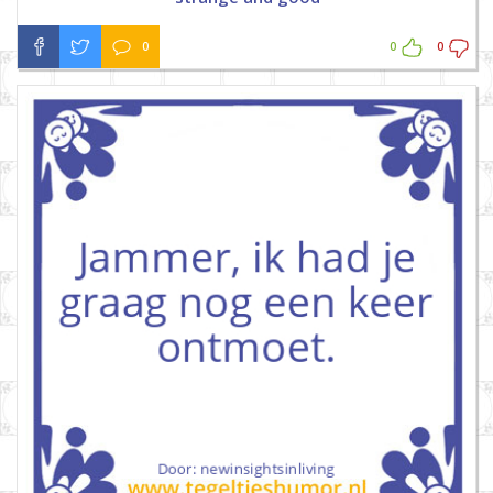
0
0
0