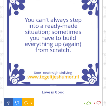
Love is Good
0
0
0