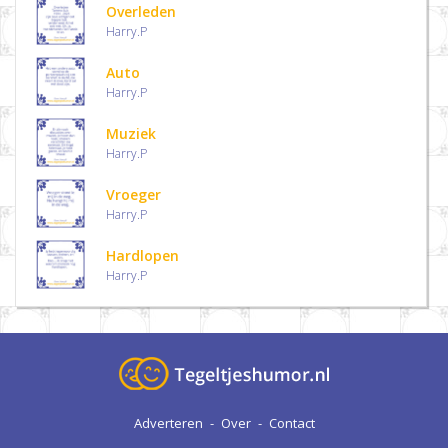
Overleden
Harry.P
Auto
Harry.P
Muziek
Harry.P
Vroeger
Harry.P
Hardlopen
Harry.P
Adverteren
-
Over
-
Contact