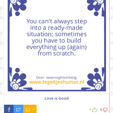
Love is Good
0
0
0