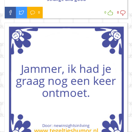
0
0
0