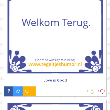
Love is Good
0
0
0