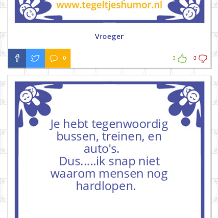
Vroeger
0
0
0