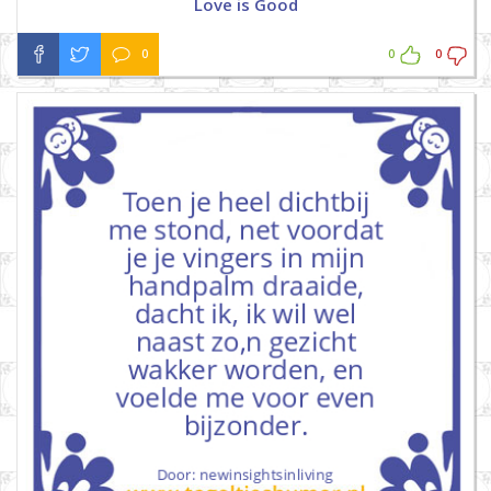
Love is Good
0
0
0