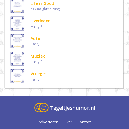
Life is Good
newinsightsinliving
Overleden
Harry.P
Auto
Harry.P
Muziek
Harry.P
Vroeger
Harry.P
Adverteren
-
Over
-
Contact