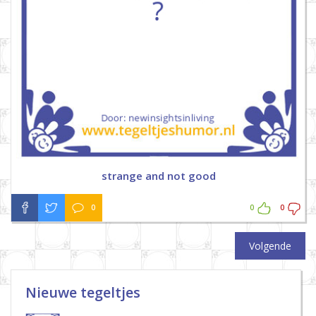
strange and not good
0
0
0
Volgende
Nieuwe tegeltjes