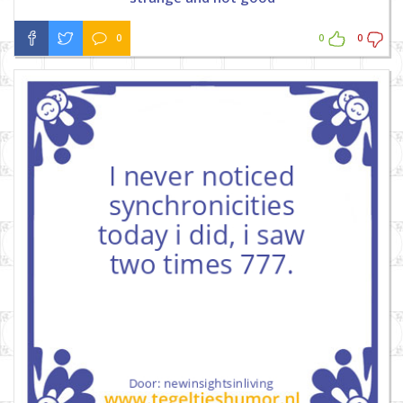
0
0
0