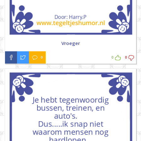
Vroeger
0
0
0