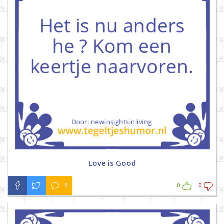
Love is Good
0
0
0