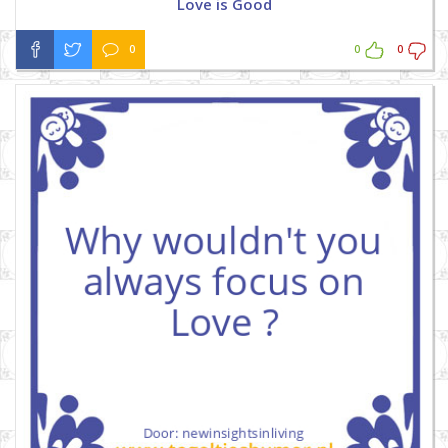
Love is Good
0
0
0