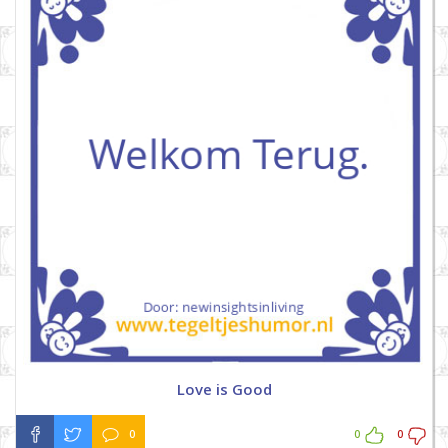
Love is Good
0
0
0