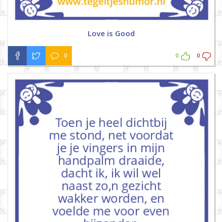
Love is Good
0
0
0