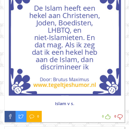
Islam v s.
0
0
0