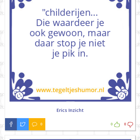
Erics Inzicht
0
0
0