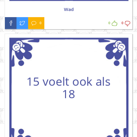
Wad
0
0
0