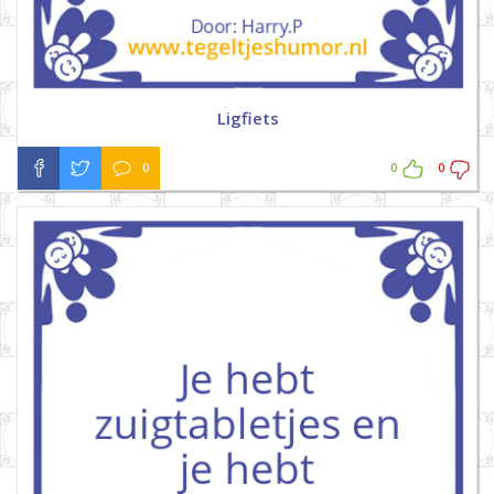
Ligfiets
0
0
0