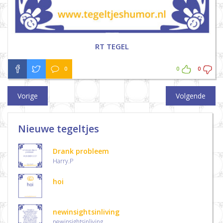
RT TEGEL
0
0
0
Vorige
Volgende
Nieuwe tegeltjes
Drank probleem
Harry.P
hoi
newinsightsinliving
newinsightsinliving