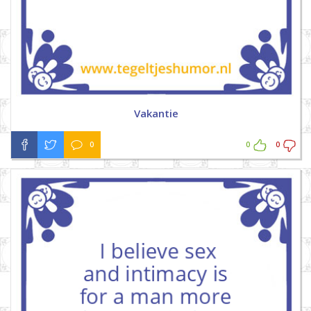
Vakantie
0
0
0