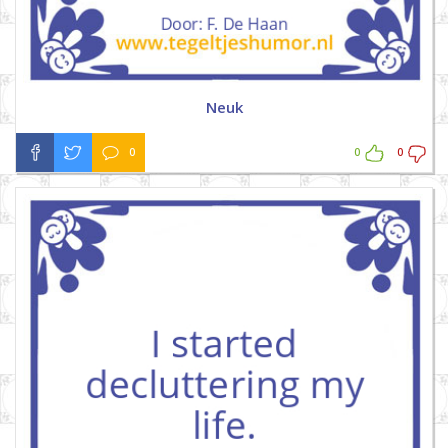
Neuk
0
0
0