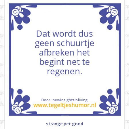
strange yet good