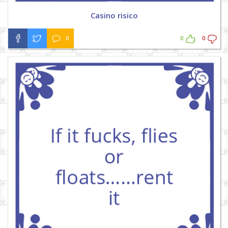
Casino risico
0
0
0