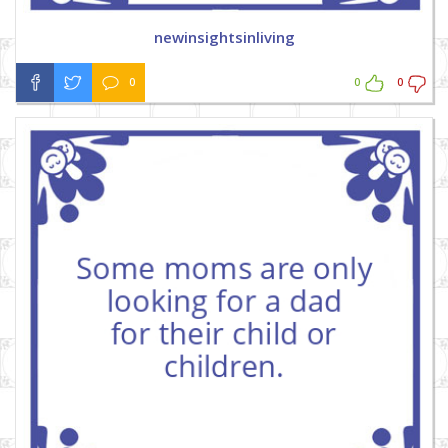
newinsightsinliving
0
0
0