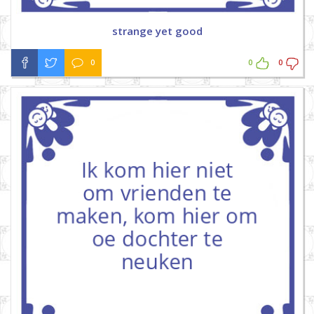
strange yet good
0
0
0