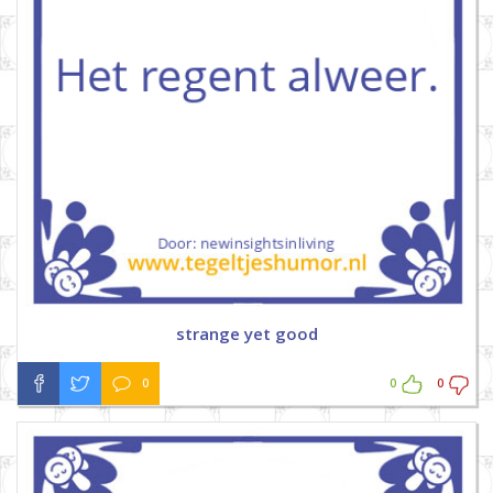
strange yet good
0
0
0