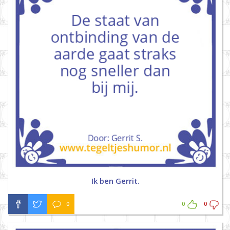
Ik ben Gerrit.
0
0
0