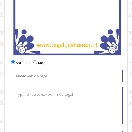
Spreuken
Mop