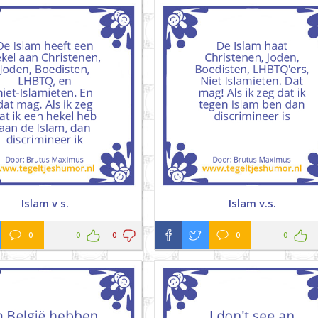
Islam v s.
Islam v.s.
0
0
0
0
0