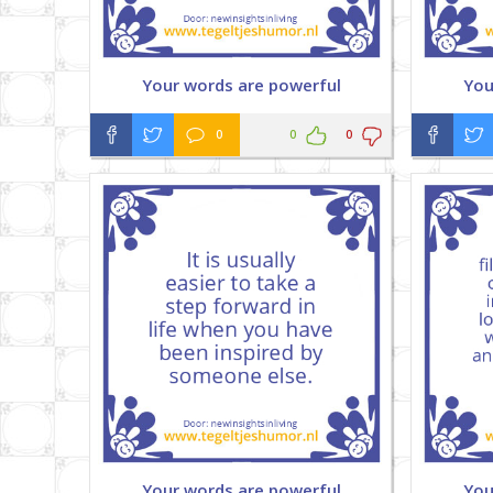
Your words are powerful
You
0
0
0
Your words are powerful
You