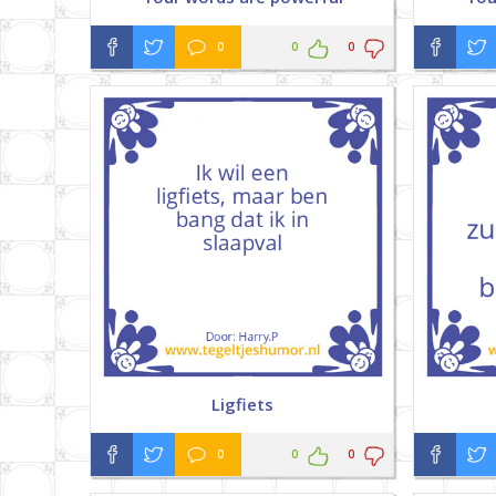
0
0
0
Ligfiets
0
0
0