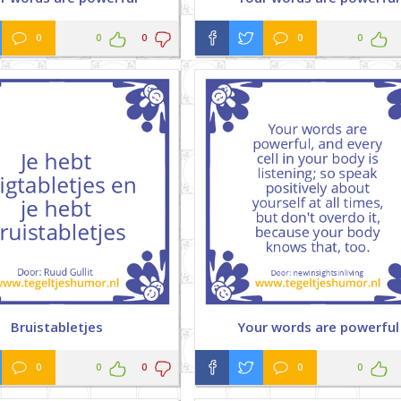
0
0
0
0
0
Bruistabletjes
Your words are powerful
0
0
0
0
0