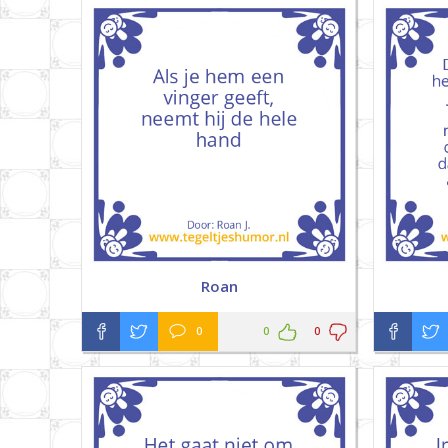
Roan
0
0
0