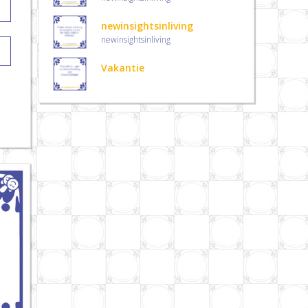
newinsightsinliving
newinsightsinliving
Vakantie