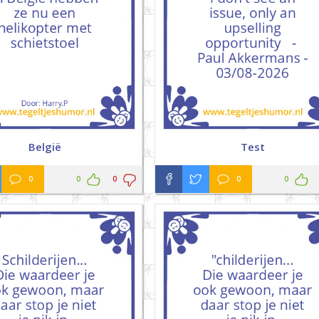
België
Test
0
0
0
0
0